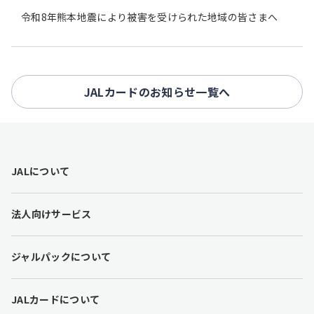
令和8年熊本地震により被害を受けられた地域の皆さまへ
JALカードのお知らせ一覧へ
F
JALについて
o
o
t
法人向けサービス
e
r
l
ジャルパックについて
i
n
k
JALカードについて
s