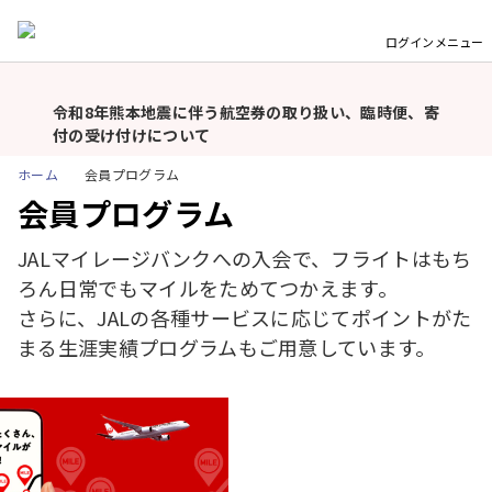
ログイン
メニュー
JALグループを装った不審メール・不審電話・偽サイト
にご注意ください
重
要
令和8年熊本地震に伴う航空券の取り扱い、臨時便、寄
な
付の受け付けについて
お
ホーム
台風13号の影響による運航情報ならびに航空券取り扱い
会員プログラム
知
について（国内線）
会員プログラム
ら
せ
羽田空港国内線「北側サテライト」利用開始（2026年9
JALマイレージバンクへの入会で、フライトはもち
月1日予定）および手荷物お預け締切時刻の厳格化
ろん日常でもマイルをためてつかえます。
（2026年9月1日〜）について
さらに、JALの各種サービスに応じてポイントがた
会員ログインにお困りのお客さまへ
まる生涯実績プログラムもご用意しています。
モバイルバッテリーの機内持ち込み個数および充電に関
するルール変更についてのお願い（2026年4月24日以
降）
JALグループを装った不審メール・不審電話・偽サイト
にご注意ください