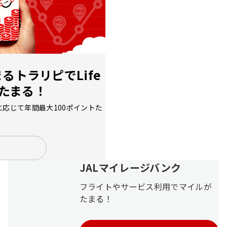
令和8年熊本地震に伴う航空券の取り扱い、臨時便、寄
付の受け付けについて
台風13号の影響による運航情報ならびに航空券取り扱い
について（国内線）
ち
まるトラリピで
Life
羽田空港国内線「北側サテライト」利用開始（2026年9
月1日予定）および手荷物お預け締切時刻の厳格化
もたまる！
（2026年9月1日〜）について
に応じて年間最大100ポイントた
会員ログインにお困りのお客さまへ
モバイルバッテリーの機内持ち込み個数および充電に関
するルール変更についてのお願い（2026年4月24日以
降）
JALマイレージバンク
JALグループを装った不審メール・不審電話・偽サイト
フライトやサービス利用でマイルが
にご注意ください
たまる！