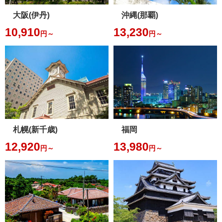
大阪(伊丹)
沖縄(那覇)
10,910
13,230
円～
円～
札幌(新千歳)
福岡
12,920
13,980
円～
円～