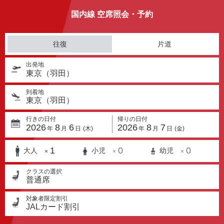
国内線 空席照会・予約
往復
片道
出発地
東京（羽田）
到着地
東京（羽田）
行きの日付
帰りの日付
2026
8
6
2026
8
7
年
月
日
(木)
年
月
日
(金)
1
0
0
大人
小児
幼児
×
×
×
クラスの選択
普通席
対象者限定割引
JALカード割引