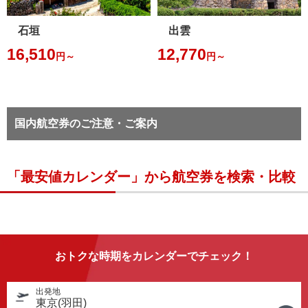
石垣
出雲
16,510
12,770
円～
円～
国内航空券のご注意・ご案内
「最安値カレンダー」から航空券を検索・比較
おトクな時期をカレンダーでチェック！
出発地
東京(羽田)