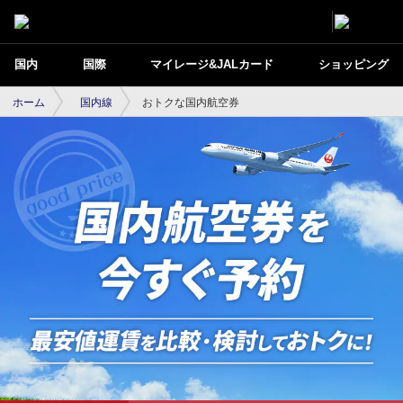
国内
国際
マイレージ&JALカード
ショッピング
ホーム
国内線
おトクな国内航空券