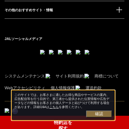
その他のおすすめサイト・情報
JALソーシャルメディア
システムメンテナンス
サイト利用規約
商標について
Webアクセシビリティ
個人情報保護
運送約款
このサイトでは、お客さまに適したお得な商品やサービスの案内、
広告配信等を行う目的で、第三者から提供された位置情報や広告デ
ータなどの情報をお客さまの個人データと結びつけて利用する場合
があります。詳細Q&Aは
こちら
を参照ください。
確認
特約店を
Copyright © Japan Airlines. & JALCARD,INC All rights reserved.
探す