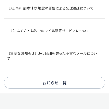
JAL Mall 熊本地方 地震の影響による配送遅延について
JALふるさと納税でのマイル積算サービスについて
〔重要なお知らせ〕JAL Mallを装った不審なメールについ
て
お知らせ一覧
F