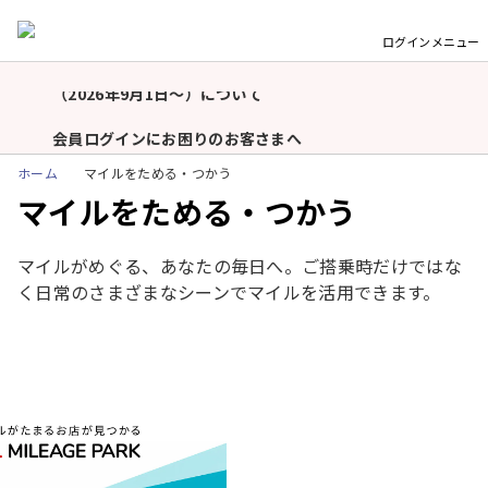
付の受け付けについて
ログイン
メニュー
羽田空港国内線「北側サテライト」利用開始（2026年9
月1日予定）および手荷物お預け締切時刻の厳格化
重
（2026年9月1日〜）について
要
な
会員ログインにお困りのお客さまへ
お
ホーム
マイルをためる・つかう
知
モバイルバッテリーの機内持ち込み個数および充電に関
マイルをためる・つかう
ら
するルール変更についてのお願い（2026年4月24日以
降）
せ
マイルがめぐる、あなたの毎日へ。ご搭乗時だけではな
JALグループを装った不審メール・不審電話・偽サイト
く日常のさまざまなシーンでマイルを活用できます。
にご注意ください
令和8年熊本地震に伴う航空券の取り扱い、臨時便、寄
付の受け付けについて
羽田空港国内線「北側サテライト」利用開始（2026年9
月1日予定）および手荷物お預け締切時刻の厳格化
（2026年9月1日〜）について
会員ログインにお困りのお客さまへ