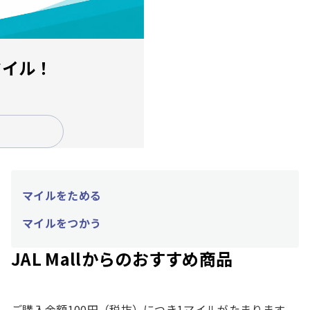
モバイルバッテリーの機内持ち込み個数および充電に関
するルール変更についてのお願い（2026年4月24日以
降）
マイル！
JALグループを装った不審メール・不審電話・偽サイト
にご注意ください
マイルをためる
マイルをつかう
JAL Mallからのおすすめ商品
ご購入金額100円（税抜）につき1マイルがたまります。