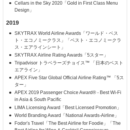
Cellars in the Sky 2020「Gold in First Class Menu
Design」
2019
SKYTRAX World Airline Awards「ワールド・ベス
ト・エコノミークラス」「ベスト・エコノミークラ
ス・エアラインシート」
SKYTRAX Airline Rating Awards「5スター」
Tripadvisor トラベラーズチョイス™ 「日本のベスト
エアライン」
APEX Five Star Global Official Airline Rating™ 「5ス
ター」
APEX 2019 Passenger Choice Award® - Best Wi-Fi
in Asia & South Pacific
LIMA Licensing Award「Best Licensed Promotion」
World Branding Award「National Awards-Airline」
Fodor's Travel「The Best Airline for Foodie」「The