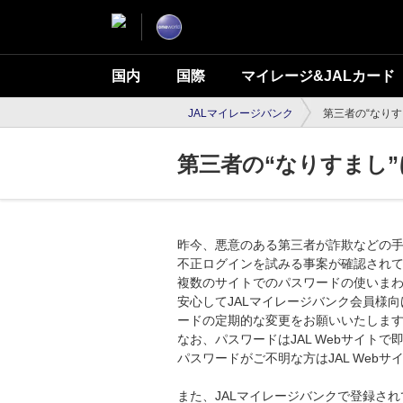
国内
国際
マイレージ&JALカード
JALマイレージバンク
第三者の“なり
第三者の“なりすまし
昨今、悪意のある第三者が詐欺などの手
不正ログインを試みる事案が確認され
複数のサイトでのパスワードの使いまわ
安心してJALマイレージバンク会員様
ードの定期的な変更をお願いいたしま
なお、パスワードはJAL Webサイト
パスワードがご不明な方はJAL Web
また、JALマイレージバンクで登録さ