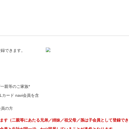
登録できます。
一親等のご家族*
カード navi会員を含
会員の方
ます（二親等にあたる兄弟／姉妹／祖父母／孫は子会員として登録でき
会員と生計が同一で、かつ同居していることが条件となります。