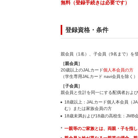
無料（登録手続きは必要です）
登録資格・条件
親会員（1名）、子会員（9名まで）を
［親会員］
20歳以上のJALカード
個人本会員の方
（学生専用JALカード navi会員を除く）
［子会員］
親会員と生計を同一にする配偶者および
18歳以上：JALカード個人本会員（JAL
む）または家族会員の方
18歳未満および18歳の高校生：JMB
一親等のご家族とは、両親・子を指し
親会員と姓が異なる一親等の場合、親