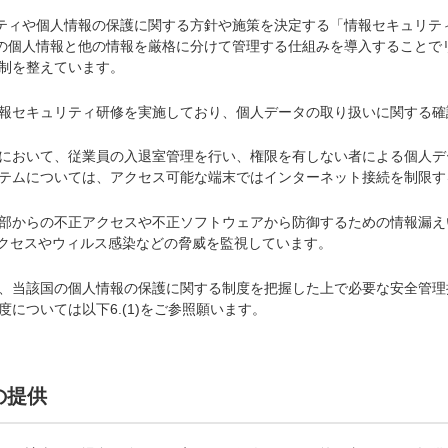
リティや個人情報の保護に関する方針や施策を決定する「情報セキュリテ
まの個人情報と他の情報を厳格に分けて管理する仕組みを導入することで
制を整えています。
報セキュリティ研修を実施しており、個人データの取り扱いに関する確
において、従業員の入退室管理を行い、権限を有しない者による個人デ
テムについては、アクセス可能な端末ではインターネット接続を制限す
部からの不正アクセスや不正ソフトウェアから防御するための情報漏え
正アクセスやウィルス感染などの脅威を監視しています。
、当該国の個人情報の保護に関する制度を把握した上で必要な安全管理
については以下6.(1)をご参照願います。
の提供