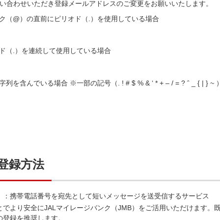
い合わせいただき登録メールアドレスのご変更をお願いいたします。
ク（@）の直前にピリオド（.）を使用している場合
ド（.）を連続して使用している場合
場合 ※一部の記号（. ! # $ % & ‘ * + – / = ? ˆ _ { | } ~ 
登録方法
）：携帯電話番号を宛先として短いメッセージを送受信するサービス
とでより安全にJALマイレージバンク（JMB）をご活用いただけます。
の登録を推奨します。