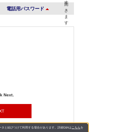
電話用パスワード
k Next.
XT
タと結びつけて利用する場合があります。詳細Q&Aは
こちら
を