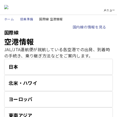
メニュー
ホーム
搭乗準備
国際線 空港情報
国内線の情報を見る
国際線
空港情報
JAL/JTA運航便が就航している各空港での出発、到着時
の手続き、乗り継ぎ方法などをご案内します。
日本
開
く
北米・ハワイ
開
く
ヨーロッパ
開
く
東南アジア