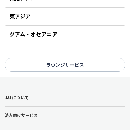
開
く
東アジア
開
く
グアム・オセアニア
開
く
ラウンジサービス
F
JALについて
o
o
t
法人向けサービス
e
r
l