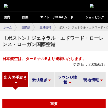
国内
国際
マイレージ&JALカード
ショッピング
ホーム
国際線
空港情報
ボストン ジェネラル・エドワード・
〔ボストン〕ジェネラル・エドワード・ローレ
ンス・ローガン国際空港
日本航空は、ターミナルEより発着いたします。
更新日：2026/6/18
出入国手続き
ラウンジ情
乗り継ぎ
現地情報
報
重要