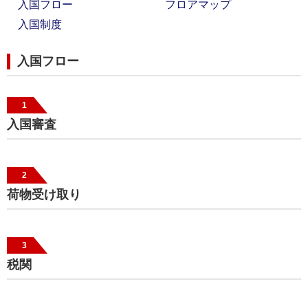
入国フロー
フロアマップ
入国制度
入国フロー
1
入国審査
2
荷物受け取り
3
税関