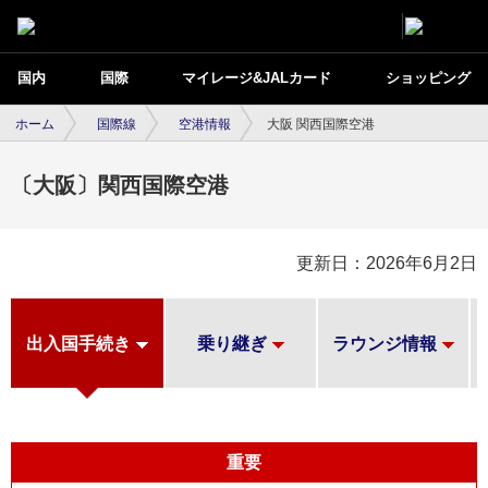
国内
国際
マイレージ&JALカード
ショッピング
ホーム
国際線
空港情報
大阪 関西国際空港
〔大阪〕関西国際空港
更新日：2026年6月2日
出入国手続き
乗り継ぎ
ラウンジ情報
重要