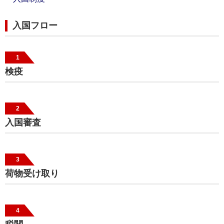
入国フロー
1
検疫
2
入国審査
3
荷物受け取り
4