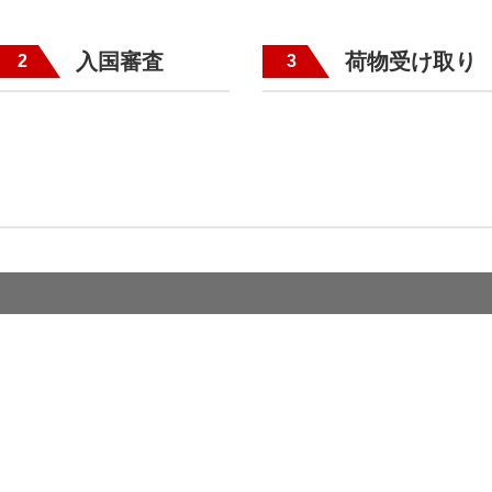
入国審査
荷物受け取り
2
3