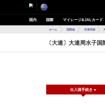
国内
国際
マイレージ&JALカード
ホーム
国際線
空港情報
〔大連〕大連周水子国
出入国手続き