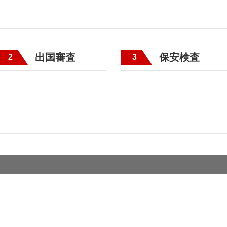
出国審査
保安検査
2
3