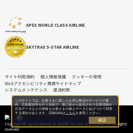
APEX WORLD CLASS AIRLINE
SKYTRAX 5-STAR AIRLINE
サイト利用規約
個人情報保護
クッキーの使用
Webアクセシビリティ
商標
サイトマップ
システムメンテナンス
運送約款
このサイトでは、お客さまに適したお得な商品やサービスの案
内、広告配信等を行う目的で、第三者から提供された位置情報や
広告データなどの情報をお客さまの個人データと結びつけて利用
する場合があります。詳細Q&Aは
こちら
を参照ください。
確認
Copyright © Japan Airlines. & JALPAK Co.,Ltd. & JALCARD,INC All rights
reserved.