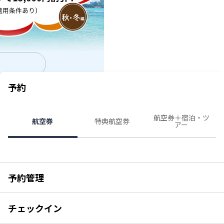
羽田空港国内線「北側サテライト」利用開始（2026年9
月1日予定）および手荷物お預け締切時刻の厳格化
（2026年9月1日〜）について
モバイルバッテリーの機内持ち込み個数および充電に関
するルール変更についてのお願い（2026年4月24日以
降）
予約
航空券＋宿泊・ツ
航空券
特典航空券
アー
予約管理
チェックイン