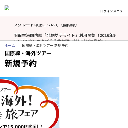
台風13号の影響による運航情報ならびに航空券取り扱い
について（国内線）
ログイン
メニュー
台風13号の影響による那覇空港での空席待ち・当日アッ
重
プグレード中止について（国内線）
要
な
羽田空港国内線「北側サテライト」利用開始（2026年9
お
月1日予定）および手荷物お預け締切時刻の厳格化
ホーム
国際線・海外ツアー 新規予約
知
（2026年9月1日〜）について
国際線・海外ツアー
ら
モバイルバッテリーの機内持ち込み個数および充電に関
せ
新規予約
するルール変更についてのお願い（2026年4月24日以
降）
令和8年熊本地震に伴う航空券の取り扱い、臨時便、寄
付の受け付けについて
台風13号の影響による運航情報ならびに航空券取り扱い
について（国内線）
台風13号の影響による那覇空港での空席待ち・当日アッ
プグレード中止について（国内線）