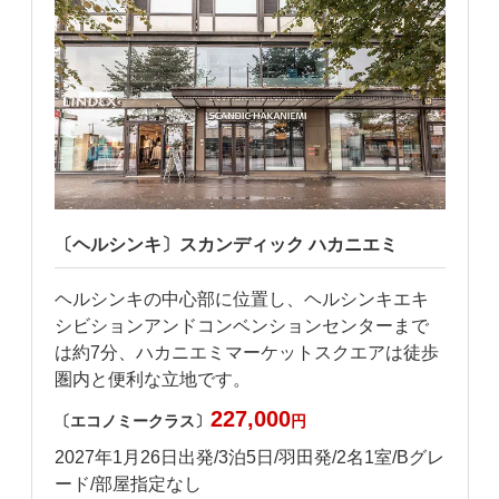
〔ヘルシンキ〕スカンディック ハカニエミ
ヘルシンキの中心部に位置し、ヘルシンキエキ
キ
シビションアンドコンベンションセンターまで
は約7分、ハカニエミマーケットスクエアは徒歩
圏内と便利な立地です。
227,000
〔エコノミークラス〕
円
レ
2027年1月26日出発/3泊5日/羽田発/2名1室/Bグレ
ード/部屋指定なし