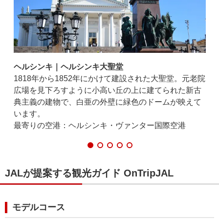
ヘルシンキ｜ヘルシンキ大聖堂
ヘ
交通
1818年から1852年にかけて建設された大聖堂。元老院
1
らし
広場を見下ろすように小高い丘の上に建てられた新古
正
典主義の建物で、白亜の外壁に緑色のドームが映えて
ト
います。
最
最寄りの空港：ヘルシンキ・ヴァンター国際空港
JALが提案する観光ガイド OnTripJAL
モデルコース