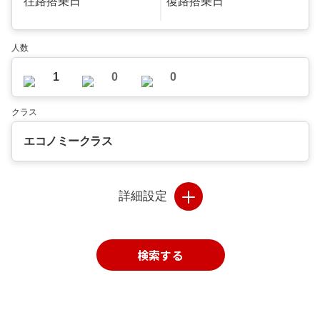
往路搭乗日
復路搭乗日
人数
1
0
0
クラス
エコノミークラス
詳細設定
検索する