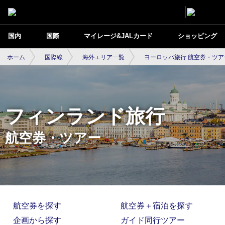
国内
国際
マイレージ&JALカード
ショッピング
ホーム
国際線
海外エリア一覧
ヨーロッパ旅行 航空券・ツア
フィンランド旅行
航空券・ツアー
航空券を探す
航空券＋宿泊を探す
企画から探す
ガイド同行ツアー