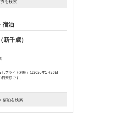
空券を検索
＋宿泊
航空券（往
（新千歳）
東京（羽田）⇔
42,600
円
園
ホテルJALシティ福岡 
2027年1月4日出発/1泊2日
しフライト利用）は2026年1月26日
表示の旅行代金（往復追
の目安額です。
（月）現在大人お一人
＋宿泊を検索