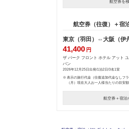
航空券を
航空券（往復）＋宿
東京（羽田）⇔大阪（伊
41,400
円
ザ パーク フロント ホテル アット
パン
2026年12月25日出発/1泊2日/3名1室
表示の旅行代金（往復追加代金なしフライ
（月）現在大人お一人様当たりの目安
航空券＋宿泊