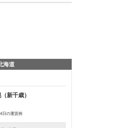
北海道
航空券（片
幌（新千歳）
東京（羽田） →
15,740
円～
月4日
の運賃例
2026年12月25日～20