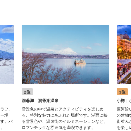
2位
3位
洞爺湖｜洞爺湖温泉
小樽｜
ヒラフ」
雪景色の中で温泉とアクティビティを楽しめ
運河沿
キー場」
る、特別な魅力にあふれた場所です。湖面に映
の建物
です。パ
る雪景色や、温泉街のイルミネーションなど、
街並み
す。
ロマンチックな雰囲気を満喫できます。
を楽し