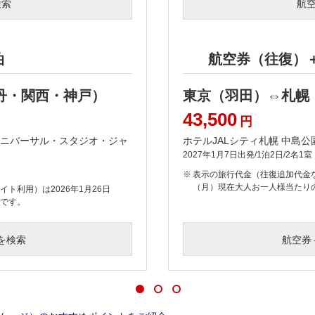
検索
航
泊
航空券（往復）
丹・関西・神戸）
東京（羽田）⇔札幌
43,500
円
 ユニバーサル・スタジオ・ジャ
ホテルJALシティ札幌 中島公
2027年1月7日出発/1泊2日/2名1室
表示の旅行代金（往復追加代金な
（月）現在大人お一人様当たり
ト利用）は2026年1月26日
額です。
を検索
航空券