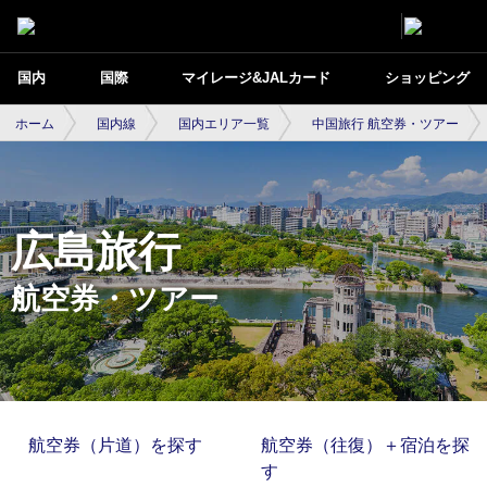
国内
国際
マイレージ&JALカード
ショッピング
ホーム
国内線
国内エリア一覧
中国旅行 航空券・ツアー
広島旅行
航空券・ツアー
航空券（片道）を探す
航空券（往復）＋宿泊を探
す