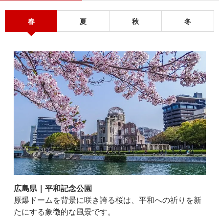
春
夏
秋
冬
広島県｜平和記念公園
広
道や
原爆ドームを背景に咲き誇る桜は、平和への祈りを新
映
ふれ
たにする象徴的な風景です。
路