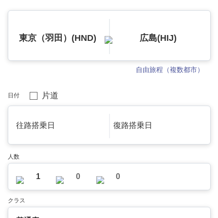
東京（羽田）(HND)
広島(HIJ)
自由旅程（複数都市）
片道
日付
往路搭乗日
復路搭乗日
人数
1
0
0
クラス