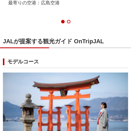
最寄りの空港：広島空港
る
最
JALが提案する観光ガイド OnTripJAL
モデルコース
広島県｜ 宮島
広島県｜三段峡
広島県｜広島の牡蠣
広
広
広
、仙
く、
ん入
夏の宮島は夕日に染まる大鳥居と、潮の満ち引きで変
中国地方屈指の渓谷美を誇る三段峡。遊歩道が整備さ
冬が旬の牡蠣。牡蠣の産地広島では、焼き牡蠣、牡蠣
江
し
熱
冬の
わる景色が美しく、涼しい夕方の散策もおすすめで
れているので、気軽に散策しながら紅葉を楽しめま
フライ、牡蠣鍋など様々な牡蠣料理を楽しむことがで
酔
サ
り