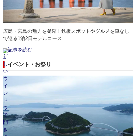
す。
す。
きます。
最
最
寒
最寄りの空港：広島空港
最寄りの空港：広島空港
最寄りの空港：広島空港
最
広島・宮島の魅力を凝縮！鉄板スポットやグルメを車なし
で巡る1泊2日モデルコース
記事を読む
イベント・お祭り