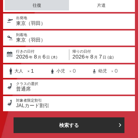
往復
片道
出発地
東京（羽田）
到着地
東京（羽田）
行きの日付
帰りの日付
2026
8
6
2026
8
7
年
月
日
(木)
年
月
日
(金)
1
0
0
大人
小児
幼児
×
×
×
クラスの選択
普通席
対象者限定割引
JALカード割引
検索する