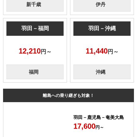
新千歳
伊丹
羽田－福岡
羽田－沖縄
12,210
11,440
円～
円～
福岡
沖縄
離島への乗り継ぎも対象！
羽田－鹿児島－奄美大島
17,600
円～