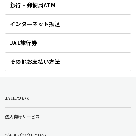
銀行・郵便局ATM
開
く
インターネット振込
開
く
JAL旅行券
開
く
その他お支払い方法
開
く
F
JALについて
o
o
t
法人向けサービス
e
r
l
ジャルパックについて