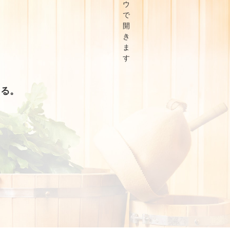
。
出る。