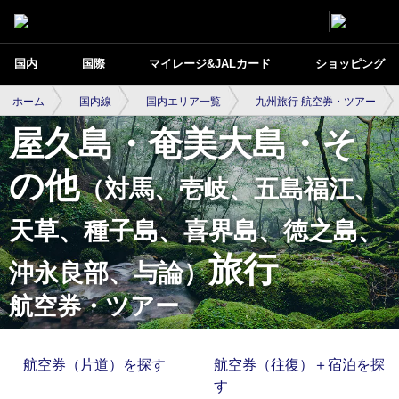
国内
国際
マイレージ&JALカード
ショッピング
ホーム
国内線
国内エリア一覧
九州旅行 航空券・ツアー
屋久島・奄美大島・そ
の他
（対馬、壱岐、五島福江、
天草、種子島、喜界島、徳之島、
旅行
沖永良部、与論）
航空券・ツアー
航空券（片道）を探す
航空券（往復）＋宿泊を探
す