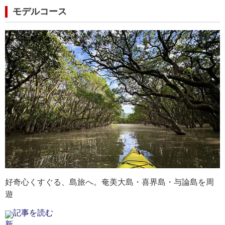
モデルコース
長崎県｜五島福江
長崎県｜五島福江
長崎県｜五島福江
鹿
鹿
鹿
しい
しい
しい
ビーチリゾートとして大人気。白い砂浜とエメラルド
ビーチリゾートとして大人気。白い砂浜とエメラルド
ビーチリゾートとして大人気。白い砂浜とエメラルド
亜
マ
冬
じら
じら
じら
グリーンの海が広がり、教会巡りや海産物グルメも楽
グリーンの海が広がり、教会巡りや海産物グルメも楽
グリーンの海が広がり、教会巡りや海産物グルメも楽
す
の
ン
しめます。
しめます。
しめます。
す
最
で
最寄りの空港：五島つばき空港
最寄りの空港：五島つばき空港
最寄りの空港：五島つばき空港
最
最
好奇心くすぐる、島旅へ。奄美大島・喜界島・与論島を周
遊
記事を読む