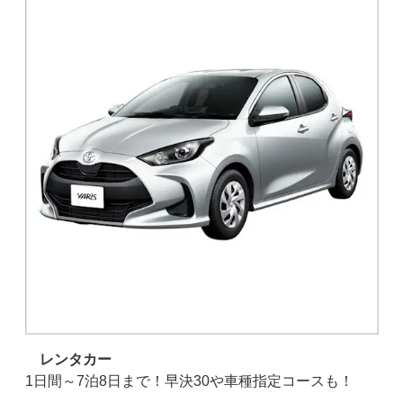
ス）
レンタカー
フリ
1日間～7泊8日まで！早決30や車種指定コースも！
奄