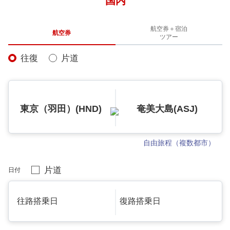
国内
航空券＋宿泊
航空券
ツアー
往復
片道
東京（羽田）(HND)
奄美大島(ASJ)
自由旅程（複数都市）
片道
日付
往路搭乗日
復路搭乗日