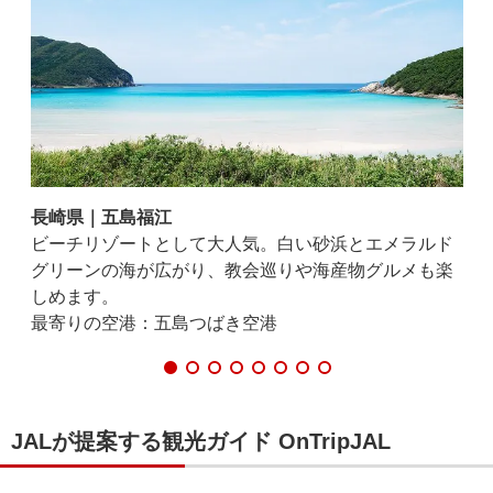
長崎県｜五島福江
鹿
しい
ビーチリゾートとして大人気。白い砂浜とエメラルド
亜
じら
グリーンの海が広がり、教会巡りや海産物グルメも楽
す
しめます。
す
最寄りの空港：五島つばき空港
最
JALが提案する観光ガイド OnTripJAL