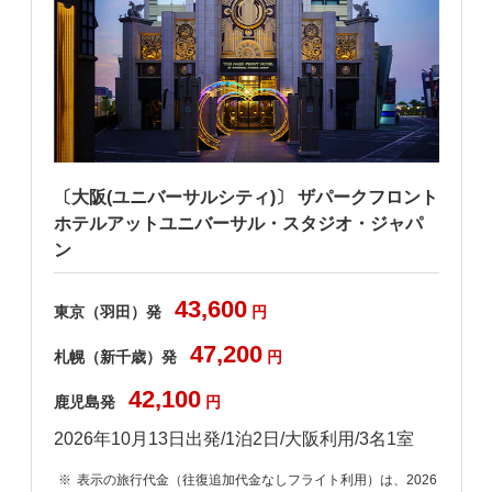
リ
〔大阪(ユニバーサルシティ)〕 ザパークフロント
ホテルアットユニバーサル・スタジオ・ジャパ
ン
43,600
東京（羽田）発
円
47,200
札幌（新千歳）発
円
42,100
鹿児島発
円
2026年10月13日出発/1泊2日/大阪利用/3名1室
6
表示の旅行代金（往復追加代金なしフライト利用）は、2026