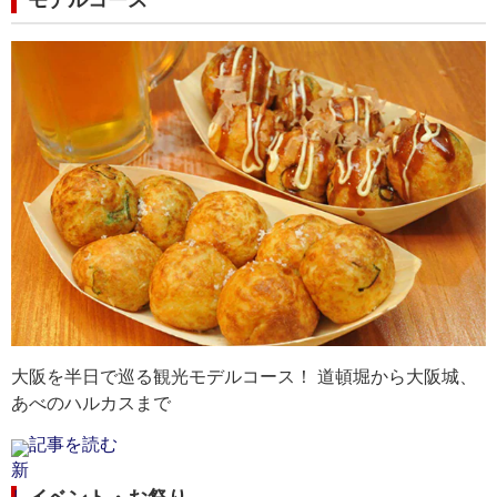
モデルコース
兵庫県｜淡路島
兵庫県｜竹田城跡
兵
大
兵庫県｜神戸の夜景
大
葉も
る
瀬戸内海に浮かぶ島「淡路島」。3つのエリアに分かれ
運が良ければ対面にある立雲峡から、雲海に浮かぶ姿
世
冬
ト
港町ならではのロマンチックな神戸の夜景。神戸ポー
紅
人気
南国ムード満点のエリアも。徳島まで約30分とアクセ
を見ることができます。
ら
ら
景が
トタワーなど、ライトアップされた名所を楽しむこと
点
スも便利！
最寄りの空港：但馬空港
最
ま
ができます。
最
最寄りの空港：徳島空港
最
最寄りの空港：伊丹空港・関西空港
大阪を半日で巡る観光モデルコース！ 道頓堀から大阪城、
あべのハルカスまで
記事を読む