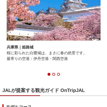
兵庫県｜姫路城
兵
事で
桜に彩られた白鷺城は、まさに春の絶景です。
ソ
最寄りの空港：伊丹空港・関西空港
り
最
JALが提案する観光ガイド OnTripJAL