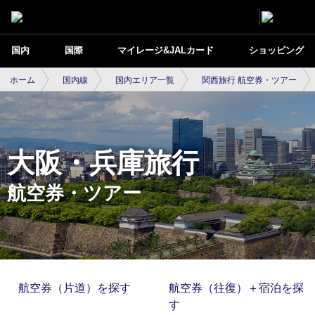
国内
国際
マイレージ&JALカード
ショッピング
ホーム
国内線
国内エリア一覧
関西旅行 航空券・ツアー
大阪・兵庫旅行
航空券・ツアー
航空券（片道）を探す
航空券（往復）＋宿泊を探
す