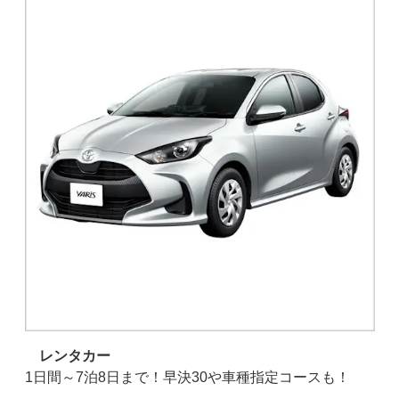
レンタカー
動で
1日間～7泊8日まで！早決30や車種指定コースも！
1
販