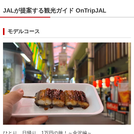
JALが提案する観光ガイド OnTripJAL
モデルコース
北陸｜福井（若狭町）
北陸｜石川（兼六園）
北陸｜石川・富山・福井
北
残る
三方五湖と日本海を頂上から眺める「レインボーライ
紅葉彩る兼六園、幻想的なライトアップが秋の夜を美
冬の味覚・カニ尽くし、濃厚な甘みと贅沢な旨味に舌
秋
ン山頂公園」
しく照らします！
鼓を打つ至福の季節！
感
最寄りの空港：小松空港
最寄りの空港：小松空港
最寄りの空港：小松空港
最
ひとり、日帰り、1万円の旅！～金沢編～