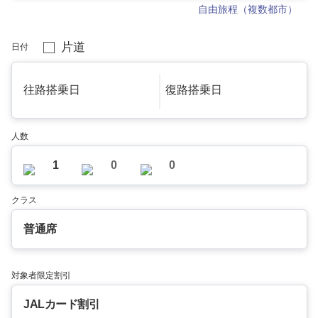
自由旅程（複数都市）
片道
日付
往路搭乗日
復路搭乗日
人数
1
0
0
クラス
普通席
対象者限定割引
JALカード割引