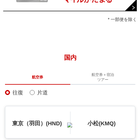
* 一部便を除く
国内
航空券＋宿泊
航空券
ツアー
往復
片道
東京（羽田）(HND)
小松(KMQ)