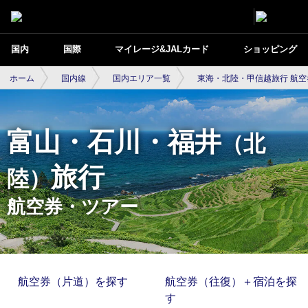
国内
国際
マイレージ&JALカード
ショッピング
ホーム
国内線
国内エリア一覧
東海・北陸・甲信越旅行 航
富山・石川・福井
（北
旅行
陸）
航空券・ツアー
航空券（片道）を探す
航空券（往復）＋宿泊を探
す