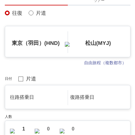
ツアー
往復
片道
東京（羽田）(HND)
松山(MYJ)
自由旅程（複数都市）
片道
日付
往路搭乗日
復路搭乗日
人数
1
0
0