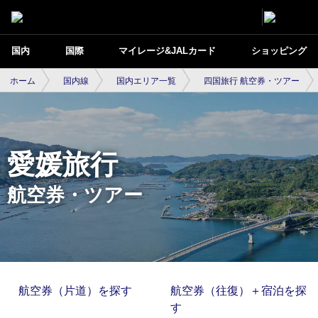
国内
国際
マイレージ&JALカード
ショッピング
ホーム
国内線
国内エリア一覧
四国旅行 航空券・ツアー
愛媛旅行
航空券・ツアー
航空券（片道）を探す
航空券（往復）＋宿泊を探
す