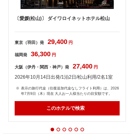
〔愛媛(松山)〕 ダイワロイネットホテル松山
29,400
東京（羽田）発
円
36,300
福岡発
円
27,400
大阪（伊丹・関西・神戸）発
円
2026年10月14日出発/1泊2日/松山利用/2名1室
6
表示の旅行代金（往復追加代金なしフライト利用）は、2026
年7月9日（木）現在 大人お一人様当たりの目安額です。
このホテルで検索