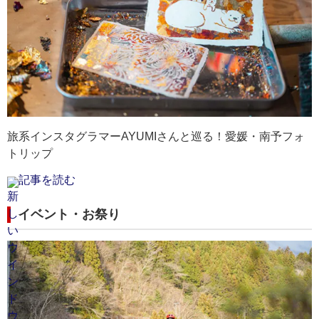
愛媛県｜滑床渓谷
愛媛県｜しまなみ海道
愛媛県｜道後温泉
滑床渓谷の夏は涼しい渓谷散策がおすすめ。雪輪の滝
しまなみ海道の秋は、気候も安定し、景色も美しく、
日本三古湯の一つと言われる道後温泉。3000年の歴史
や千畳敷でマイナスイオンを浴び、自然の造形美が満
サイクリングやドライブに最適なシーズンです。
を誇り、風情ある街並みが魅力です。
喫できます。
最寄りの空港：松山空港
最寄りの空港：松山空港
最寄りの空港：松山空港
旅系インスタグラマーAYUMIさんと巡る！愛媛・南予フォ
トリップ
記事を読む
イベント・お祭り