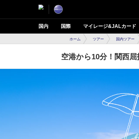
国内
国際
マイレージ&JALカード
ホーム
ツアー
国内ツアー
空港から10分！関西