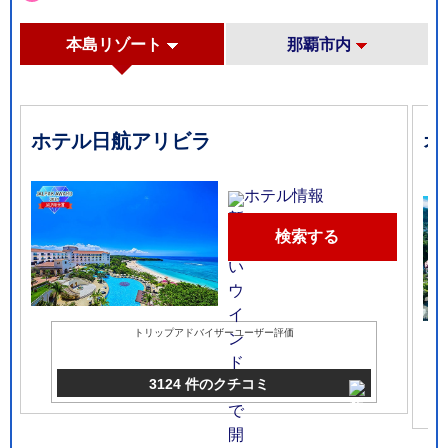
本島リゾート
那覇市内
ホテル日航アリビラ
オ
ト
ホテル情報
検索する
トリップアドバイザーユーザー評価
3124 件のクチコミ