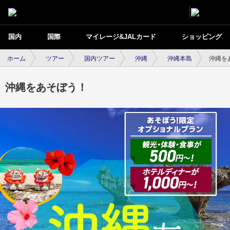
国内
国際
マイレージ&JALカード
ショッピング
ホーム
ツアー
国内ツアー
沖縄
沖縄本島
沖縄を
沖縄をあそぼう！