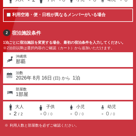
×
×
×
×
利用空港・便・日程が異なるメンバーがいる場合
宿泊施設条件
2
1泊ごとに宿泊施設を変更する場合、最初の宿泊条件を入力してください。
※2泊目以降は選択内容のご確認（カート）から追加いただけます。
沖縄県
那覇
泊数
2026
年
8
月
16
日
1
泊
(
日
) から
部屋数
1
部屋
大人
子供
小児
幼児
2
0
0
0
×
/
2
×
/
0
×
/
0
×
/
0
利用人数と部屋数を必ずご確認ください。