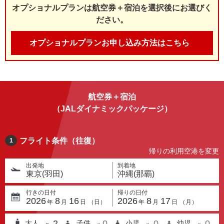
オプショナルプランは航空券＋宿泊を選択後にお選びく
ださい。
オプショナルプランお申し込み方法はこちら
航空券＋宿泊
（JALダイナミックパッケージ）
フライト条件（往復）
1
帰りの利用空港を変更
出発地
到着地
東京(羽田)
沖縄(那覇)
行きの日付
帰りの日付
2026
8
16
2026
8
17
年
月
日
（
日
）
年
月
日
（
月
）
2
0
0
0
大人
子供
小児
幼児