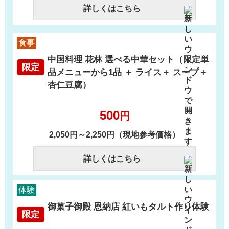
詳しくはこちら
食事
中国料理 花林 選べる中華セット（限定単
限定
品メニューから1品 ＋ ライス＋ スープ＋
杏仁豆腐）
500
円
2,050円～2,250円（現地参考価格）
詳しくはこちら
体験
御菓子御殿 恩納店 紅いもタルト作り体験
限定