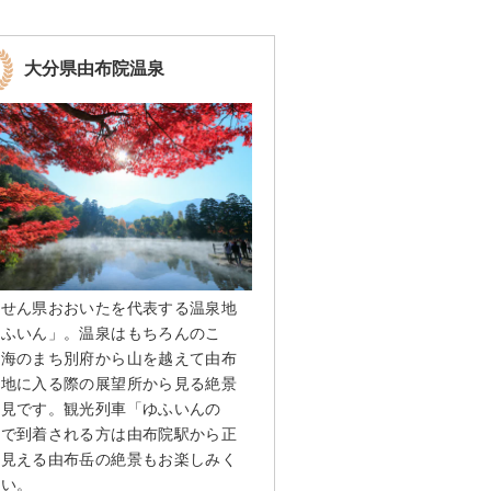
大分県由布院温泉
んせん県おおいたを代表する温泉地
ゆふいん」。温泉はもちろんのこ
、海のまち別府から山を越えて由布
盆地に入る際の展望所から見る絶景
必見です。観光列車「ゆふいんの
」で到着される方は由布院駅から正
に見える由布岳の絶景もお楽しみく
さい。