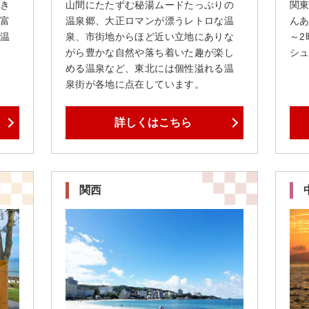
き
山間にたたずむ秘湯ムードたっぷりの
関
富
温泉郷、大正ロマンが漂うレトロな温
ん
温
泉、市街地からほど近い立地にありな
～
がら豊かな自然や落ち着いた趣が楽し
シ
める温泉など、東北には個性溢れる温
泉街が各地に点在しています。
詳しくはこちら
関西