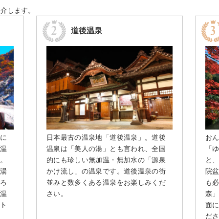
紹介します。
道後温泉
に
日本最古の温泉地「道後温泉」。道後
お
温
温泉は「美人の湯」とも言われ、全国
「
。
的にも珍しい無加温・無加水の「源泉
と
湯
かけ流し」の温泉です。道後温泉の街
院
ろ
並みと数多くある温泉をお楽しみくだ
も
温
さい。
森
ト
面
だ