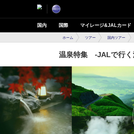
国内
国際
マイレージ&JALカード
ホーム
ツアー
国内ツアー
温泉特集 -JALで行く