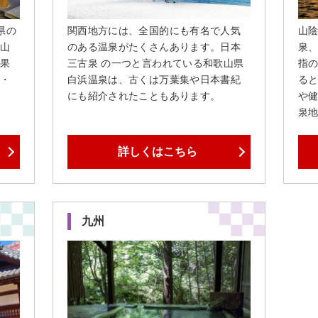
県の
関西地方には、全国的にも有名で人気
山
山
のある温泉がたくさんあります。日本
泉
果
三古泉 の一つと言われている和歌山県
指
・
白浜温泉は、古くは万葉集や日本書紀
る
にも紹介されたこともあります。
や
泉
詳しくはこちら
九州