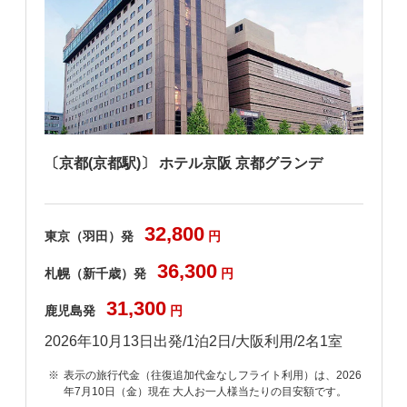
〔京都(京都駅)〕 ホテル京阪 京都グランデ
32,800
東京（羽田）発
円
36,300
札幌（新千歳）発
円
31,300
鹿児島発
円
2026年10月13日出発/1泊2日/大阪利用/2名1室
6
表示の旅行代金（往復追加代金なしフライト利用）は、2026
年7月10日（金）現在 大人お一人様当たりの目安額です。