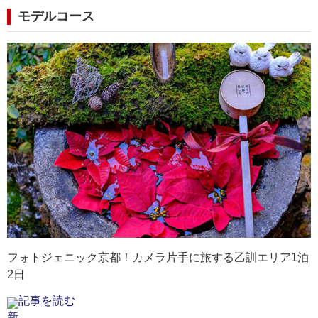
モデルコース
京都府｜天橋立
京都府｜嵐山
京都府｜渡月橋
京
京
なウ
夏空の下、白い砂浜と青い海、緑の松林のコントラス
渡月橋と紅葉の組み合わせは、秋の京都の定番風景で
雪化粧の嵐山と渡月橋は水墨画のような美しさです。
保津
夏
景
トが鮮やかです。
す。
最寄りの空港：伊丹空港・関西空港
が
川
最寄りの空港：伊丹空港・関西空港
最寄りの空港：伊丹空港・関西空港
に
最
最
フォトジェニック京都！カメラ片手に旅する乙訓エリア1泊
2日
記事を読む