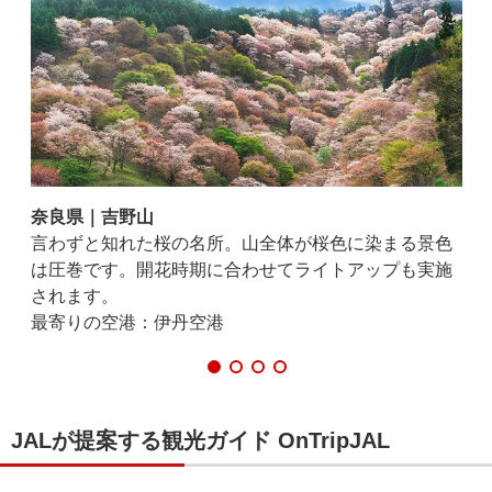
奈良県｜吉野山
京
高く
言わずと知れた桜の名所。山全体が桜色に染まる景色
円
包み
は圧巻です。開花時期に合わせてライトアップも実施
巻
されます。
最
最寄りの空港：伊丹空港
JALが提案する観光ガイド OnTripJAL