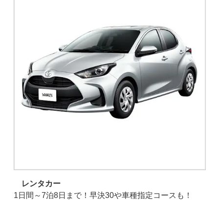
レンタカー
1日間～7泊8日まで！早決30や車種指定コースも！
載の
伝
京