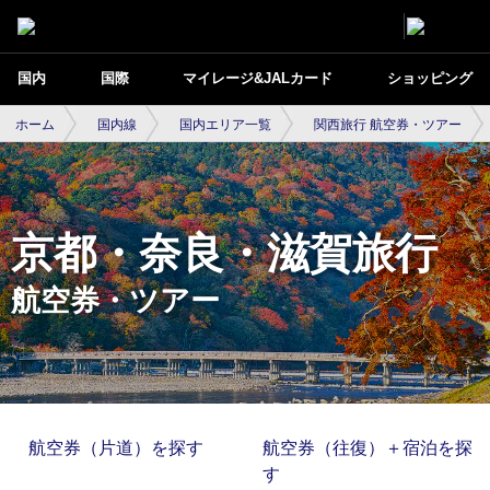
国内
国際
マイレージ&JALカード
ショッピング
ホーム
国内線
国内エリア一覧
関西旅行 航空券・ツアー
京都・奈良・滋賀旅行
航空券・ツアー
航空券（片道）を探す
航空券（往復）＋宿泊を探
す