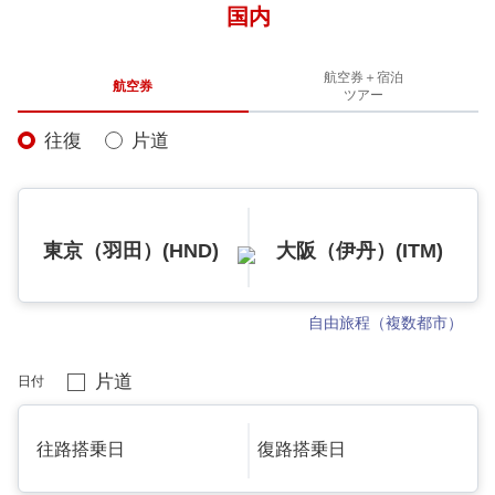
国内
航空券＋宿泊
航空券
ツアー
往復
片道
東京（羽田）(HND)
大阪（伊丹）(ITM)
自由旅程（複数都市）
片道
日付
往路搭乗日
復路搭乗日