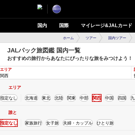
国内
国際
マイレージ&JALカード
ホーム
ツアー
国内ツアー
JALパック旅図鑑 国内一覧
おすすめの旅行からあなたにぴったりな旅をみつけよう！
エリア
関西
検索結果 32件
エリア
指定なし
北海道
東北
北陸
関東
中部
関西
中国
四国
九
誰と
指定なし
家族旅行
女子旅
夫婦・カップル
ひとり旅