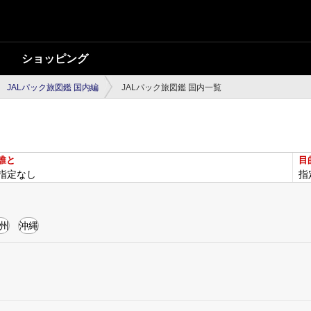
ショッピング
JALパック旅図鑑 国内編
JALパック旅図鑑 国内一覧
誰と
目
指定なし
指
州
沖縄