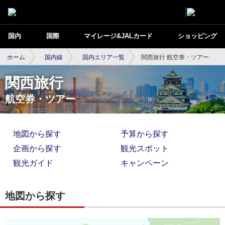
国内
国際
マイレージ&JALカード
ショッピング
ホーム
国内線
国内エリア一覧
関西旅行 航空券・ツアー
関西旅行
航空券・ツアー
地図から探す
予算から探す
企画から探す
観光スポット
観光ガイド
キャンペーン
地図から探す