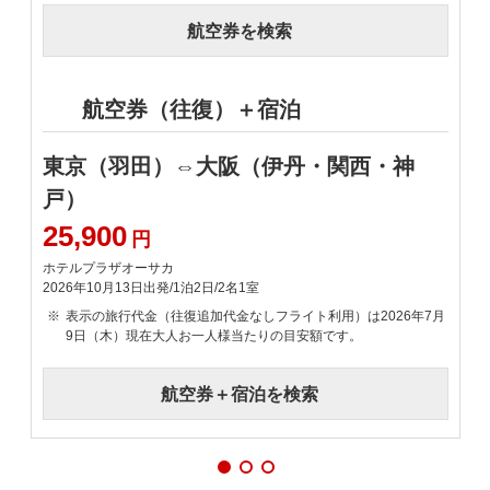
航空券を検索
航空券（往復）＋宿泊
東京（羽田）⇔大阪（伊丹・関西・神
戸）
25,900
3
円
ホテルプラザオーサカ
ザ
2026年10月13日出発/1泊2日/2名1室
2
表示の旅行代金（往復追加代金なしフライト利用）は2026年7月
9日（木）現在大人お一人様当たりの目安額です。
航空券＋宿泊を検索