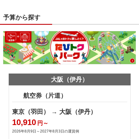
予算から探す
大阪（伊丹）
航空券（片道）
東京（羽田） → 大阪（伊丹）
10,910
1
円～
2026年8月9日～2027年8月3日
の運賃例
2