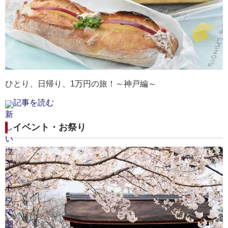
京都府｜天橋立
京都府｜嵐山
和歌山県｜白浜温泉
和
和
兵
かれ
ぶ姿
なが
夏空の下、白い砂浜と青い海、緑の松林のコントラス
渡月橋と紅葉の組み合わせは、秋の京都の定番風景で
道後温泉や有馬温泉と並び日本三古湯とも呼ばれる白
約
パ
港
クセ
も温
トが鮮やかです。
す。
浜温泉は古くからたくさんの人に愛されてきた温泉地
ン
道
ト
最寄りの空港：伊丹空港・関西空港
最寄りの空港：伊丹空港・関西空港
です。
わ
と
が
最寄りの空港：南紀白浜空港
最
最
最
京都旅行 航空券・ツアーを探す
京都旅行 航空券・ツアーを探す
和歌山旅行 航空券・ツアーを探す
ひとり、日帰り、1万円の旅！～神戸編～
記事を読む
イベント・お祭り