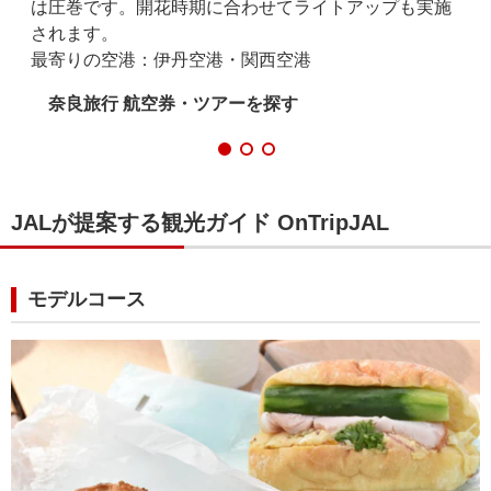
は圧巻です。開花時期に合わせてライトアップも実施
体
されます。
姿
最寄りの空港：伊丹空港・関西空港
最
奈良旅行 航空券・ツアーを探す
JALが提案する観光ガイド OnTripJAL
モデルコース