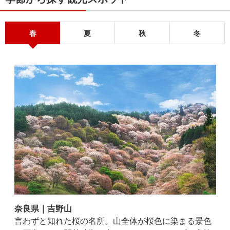
春
夏
秋
冬
奈良県｜吉野山
和
言わずと知れた桜の名所。山全体が桜色に染まる景色
た