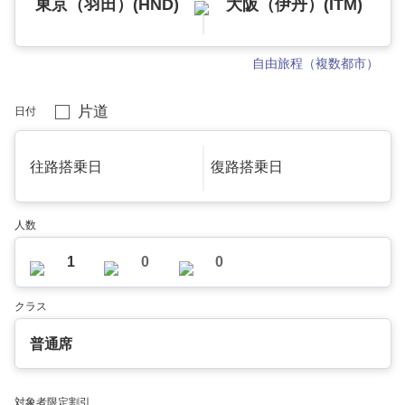
東京（羽田）(HND)
大阪（伊丹）(ITM)
自由旅程（複数都市）
片道
日付
往路搭乗日
復路搭乗日
人数
1
0
0
クラス
普通席
対象者限定割引