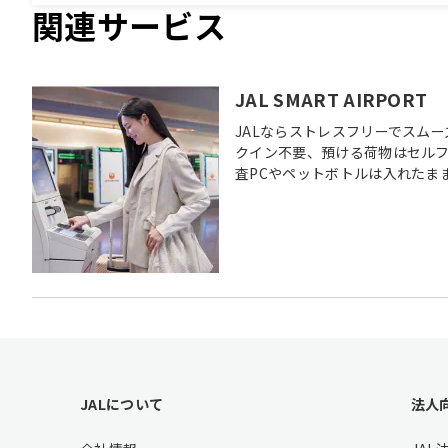
関連サービス
JAL SMART AIRPORT
JALならストレスフリーでスム
クイン不要、預ける荷物はセル
査PCやペットボトルは入れたま
F
JALについて
法人
o
o