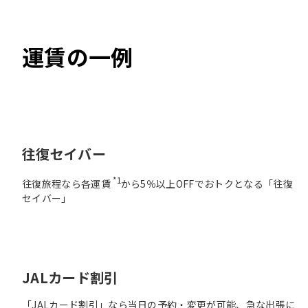
運賃の一例
往復セイバー
*1
往復旅程なら各運賃
から5％以上OFFでおトクとなる「往復
セイバー」
JALカード割引
「JALカード割引」なら当日の予約・変更が可能、急な出張に