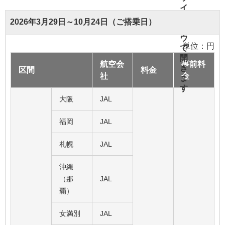
2026年3月29日～10月24日（ご搭乗日）
単位：円
航空会
事前料
区間
料金
社
金
大阪
JAL
福岡
JAL
札幌
JAL
沖縄
（那
JAL
覇）
女満別
JAL