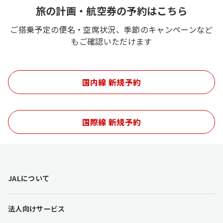
旅の計画・航空券の予約はこちら
ご搭乗予定の便名・空席状況、季節のキャンペーンなど
もご確認いただけます
国内線 新規予約
国際線 新規予約
F
JALについて
o
o
t
法人向けサービス
e
r