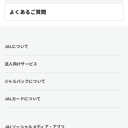
よくあるご質問
開
く
F
JALについて
o
o
t
法人向けサービス
e
r
l
ジャルパックについて
i
n
k
JALカードについて
s
JALソーシャルメディア・アプリ