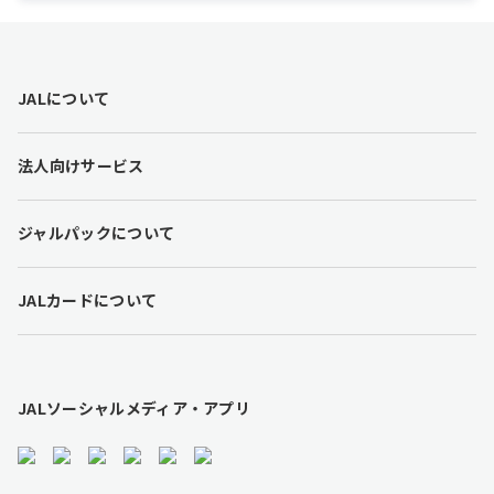
F
JALについて
o
o
t
法人向けサービス
e
r
l
ジャルパックについて
i
n
k
JALカードについて
s
JALソーシャルメディア・アプリ