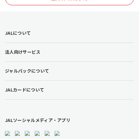
F
JALについて
o
o
t
法人向けサービス
e
r
l
ジャルパックについて
i
n
k
JALカードについて
s
JALソーシャルメディア・アプリ