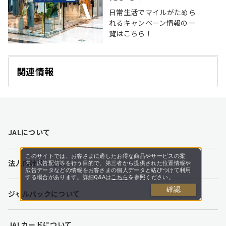
日常生活でマイルがためら
れるキャンペーン情報の一
覧はこちら！
関連情報
開
く
F
JALについて
o
o
t
このサイトでは、お客さまに適したお得な商品やサービスの案
法人向けサービス
e
内、広告配信等を行う目的で、第三者から提供された位置情報や
広告データなどの情報をお客さまの個人データと結びつけて利用
r
する場合があります。詳細Q&Aは
こちら
を参照ください。
l
確認
ジャルパックについて
i
n
k
JALカードについて