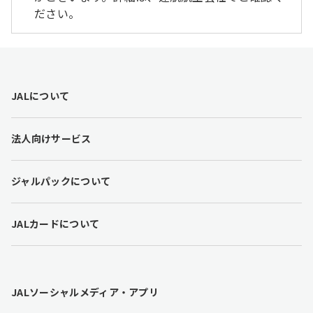
ださい。
F
JALについて
o
o
t
法人向けサービス
e
r
l
ジャルパックについて
i
n
k
JALカードについて
s
JALソーシャルメディア・アプリ