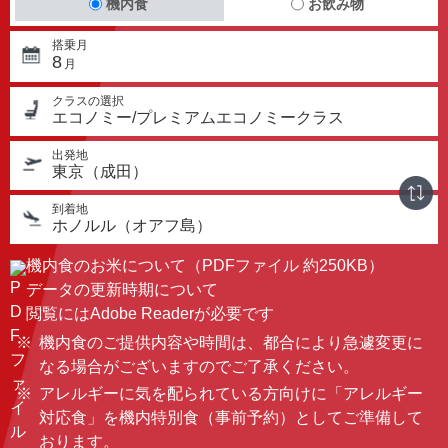
機内食
お飲み物
搭乗月
8
月
クラスの選択
エコノミー/プレミアムエコノミークラス
出発地
東京（成田）
到着地
ホノルル（オアフ島）
機内食のお米について（PDFファイル 約250KB）
データの更新時期について
閲覧にはAdobe Readerが必要です
機内食のご提供内容や時間は、都合により急遽変更に
なる場合がございますのでご了承ください。
アレルギーに気を配られている方向けに「アレルギー
対応食」を機内特別食（事前予約）としてご準備して
おります。