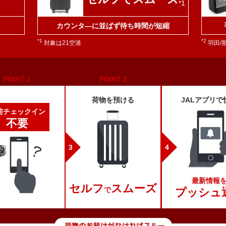
*1
カウンタ―に並ばず待ち時間が短縮
*1
*2
対象は21空港
羽田/
POINT
1
POINT
2
荷物を預ける
JALアプリで
前チェックイン
不要
最新情報
セルフ
スムーズ
で
プッシュ