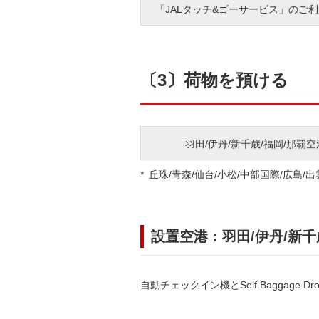
「JALタッチ&ゴーサービス」のご
〔3〕荷物を預ける
羽田/伊丹/新千歳/福岡/那覇
丘珠/青森/仙台/小松/中部国際/広島/出
設置空港：羽田/伊丹/新千
自動チェックイン機とSelf Baggage