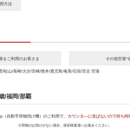
利用方法
空港をご利用のお客さま
その他空港*
雲/松山/長崎/大分/宮崎/熊本/鹿児島/奄美/石垣/宮古 空港
歳/福岡/那覇
 Drop（自動手荷物預け機）のご利用で、
カウンタ―に並ばないので待ち時
※荷物のお預けがない場合、保安検査場へお進みください。