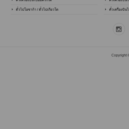
คั๋วเครื่องบินไปฮอคไกโด
คั๋วเครื่องบิ
ตั๋วไปโอซาก้า / ตั๋วไปเกียวโต
คั๋วเครื่องบิ
Copyright ©