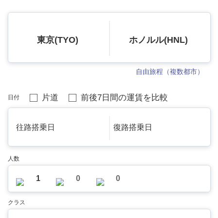
東京(TYO)
ホノルル(HNL)
自由旅程（複数都市）
片道
前後7日間の運賃を比較
日付
往路搭乗日
復路搭乗日
人数
1
0
0
クラス