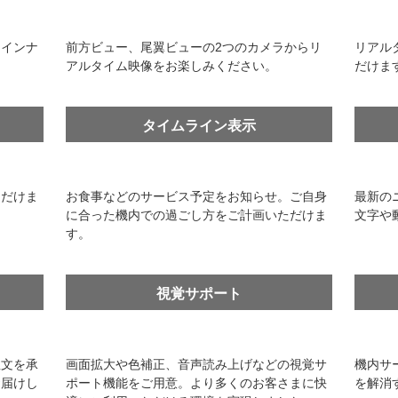
ラインナ
前方ビュー、尾翼ビューの2つのカメラからリ
リアル
アルタイム映像をお楽しみください。
だけま
タイムライン表示
ただけま
お食事などのサービス予定をお知らせ。ご自身
最新の
に合った機内での過ごし方をご計画いただけま
文字や
す。
視覚サポート
注文を承
画面拡大や色補正、音声読み上げなどの視覚サ
機内サ
お届けし
ポート機能をご用意。より多くのお客さまに快
を解消