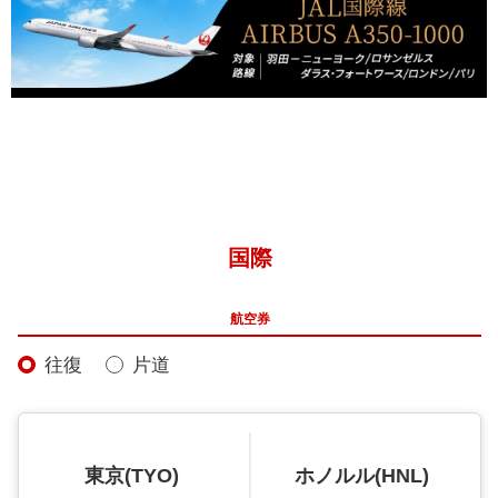
国際
航空券
往復
片道
東京(TYO)
ホノルル(HNL)