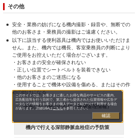
その他
安全・業務の妨げになる機内撮影・録音や、無断での
他のお客さま・乗務員の撮影はご遠慮ください。
以下に該当する便利器具は機内ではお使いいただけま
せん。また、機内では機長、客室乗務員の判断により
ご使用をお控えいただく場合がございます。
・お客さまの安全が確保されない
・正しい位置でシートベルトを装着できない
・他のお客さまのご迷惑になる
・使用することで機体や設備を傷める、またはその作
動の妨げになる
このサイトでは、お客さまに適したお得な商品やサービスの案内、
広告配信等を行う目的で、第三者から提供された位置情報や広告デ
ータなどの情報をお客さまの個人データと結びつけて利用する場合
快適な空の旅のために（健康管理情報）
があります。詳細Q&Aは
こちら
を参照ください。
確認
機内で行える深部静脈血栓症の予防策