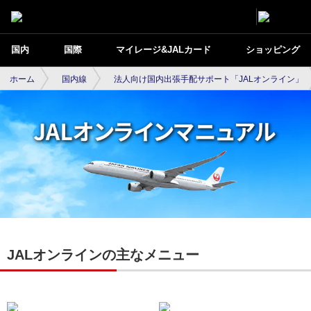
国内
国際
マイレージ&JALカード
ショッピング
ホーム
国内線
法人向け国内出張手配サポート「JALオンライン」
JALオンラインの主なメニュー