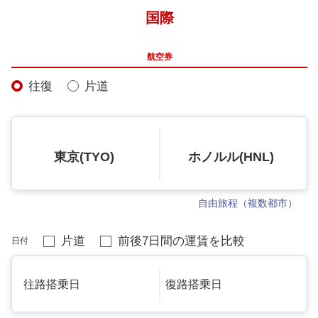
国際
航空券
往復
片道
東京(TYO)
ホノルル(HNL)
自由旅程（複数都市）
片道
前後7日間の運賃を比較
日付
往路搭乗日
復路搭乗日