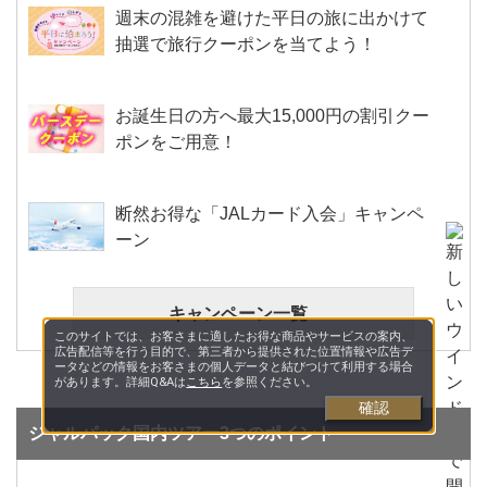
週末の混雑を避けた平日の旅に出かけて
抽選で旅行クーポンを当てよう！
お誕生日の方へ最大15,000円の割引クー
ポンをご用意！
断然お得な「JALカード入会」キャンペ
ーン
キャンペーン一覧
このサイトでは、お客さまに適したお得な商品やサービスの案内、
広告配信等を行う目的で、第三者から提供された位置情報や広告デ
ータなどの情報をお客さまの個人データと結びつけて利用する場合
があります。詳細Q&Aは
こちら
を参照ください。
確認
ジャルパック国内ツアー3つのポイント