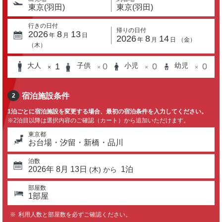
東京(羽田)
東京(羽田)
行きの日付
帰りの日付
2026
8
13
年
月
日
2026
8
14
年
月
日
（
金
）
（
木
）
1
0
0
0
大人
子供
小児
幼児
×
×
×
×
宿泊施設条件
2
1泊ごとに宿泊施設を変更する場合、最初の宿泊条件を入力してください。
※2泊目以降は選択内容のご確認（カート）から追加いただけます。
東京都
お台場・汐留・新橋・品川
泊数
2026
年
8
月
13
日
1
泊
(
木
) から
部屋数
1
部屋
利用人数と部屋数を必ずご確認ください。