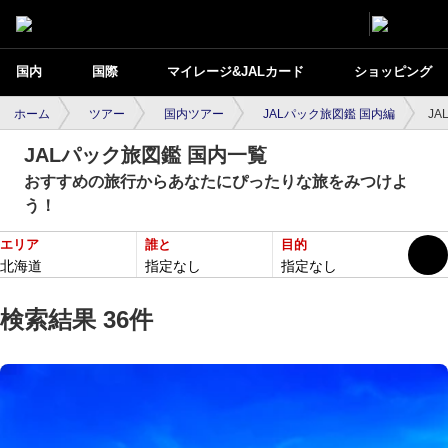
国内
国際
マイレージ&JALカード
ショッピング
ホーム
ツアー
国内ツアー
JALパック旅図鑑 国内編
J
JALパック旅図鑑 国内一覧
おすすめの旅行からあなたにぴったりな旅をみつけよ
う！
エリア
誰と
目的
北海道
指定なし
指定なし
検索結果 36件