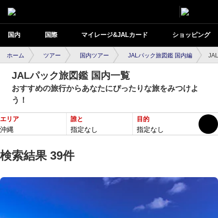
国内
国際
マイレージ&JALカード
ショッピング
ホーム
ツアー
国内ツアー
JALパック旅図鑑 国内編
J
JALパック旅図鑑 国内一覧
おすすめの旅行からあなたにぴったりな旅をみつけよ
う！
エリア
誰と
目的
沖縄
指定なし
指定なし
検索結果 39件